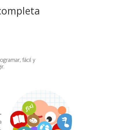
 completa
ogramar, fácil y
r.
.
a
.