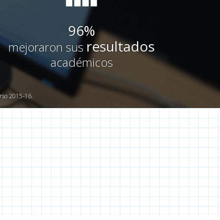
96%
resultados
mejoraron sus
académicos
urso 2015-16.