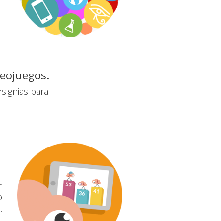
deojuegos.
signias para
.
o
.